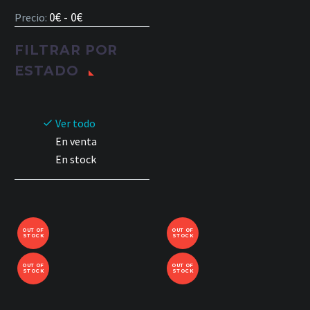
0€ - 0€
Precio:
FILTRAR POR
ESTADO
Ver todo
En venta
En stock
OUT OF
OUT OF
STOCK
STOCK
OUT OF
OUT OF
STOCK
STOCK