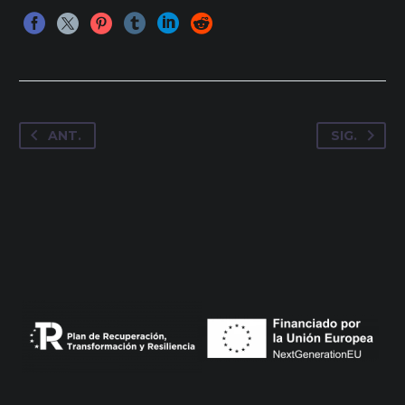
ANT.
SIG.