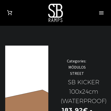
Categories:
MÓDULOS
STREET
SB KICKER
100x24cm
(WATERPROOF)
183,92
€
-