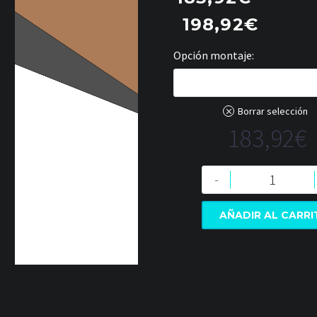
198,92
€
Opción montaje
No, quiero montarlo yo.
Borrar selección
183,92
€
-
AÑADIR AL CARR