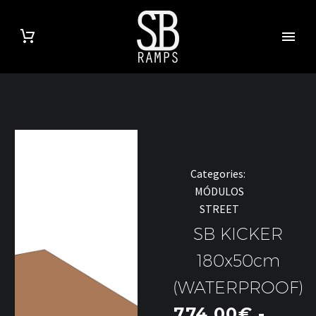
Categories:
MÓDULOS
STREET
SB KICKER
180x50cm
(WATERPROOF)
774,00
€
-