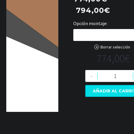
794,00
€
Opción montaje
No, lo quiero montar yo.
Borrar selección
774,00
€
-
AÑADIR AL CARR