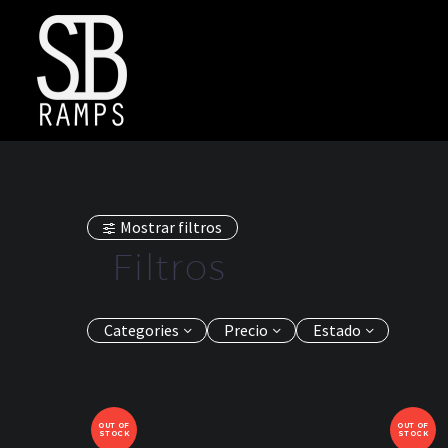
Mostrar filtros
Filtros
Categories
Precio
Estado
OUT OF
OUT OF
STOCK
STOCK